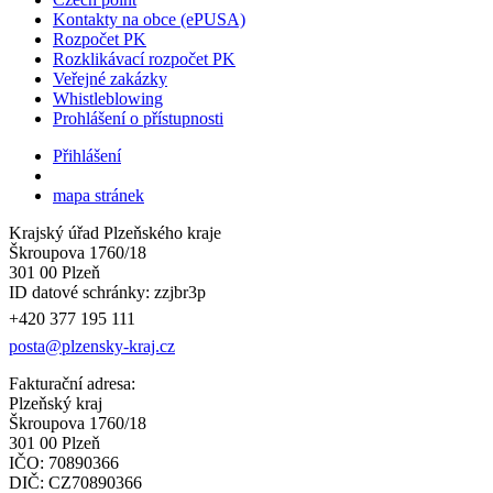
Kontakty na obce (ePUSA)
Rozpočet PK
Rozklikávací rozpočet PK
Veřejné zakázky
Whistleblowing
Prohlášení o přístupnosti
Přihlášení
mapa stránek
Krajský úřad Plzeňského kraje
Škroupova 1760/18
301 00 Plzeň
ID datové schránky: zzjbr3p
+420 377 195 111
posta@plzensky-kraj.cz
Fakturační adresa:
Plzeňský kraj
Škroupova 1760/18
301 00 Plzeň
IČO: 70890366
DIČ: CZ70890366