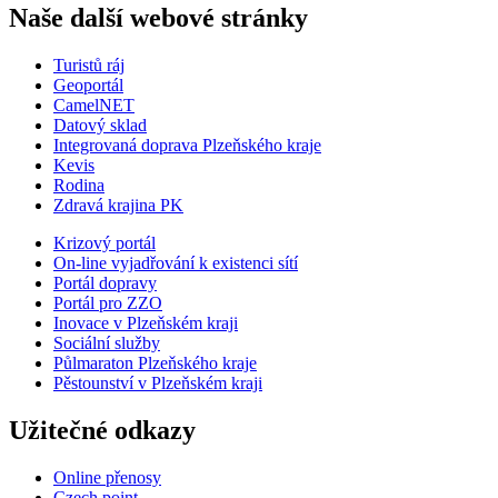
Naše další webové stránky
Turistů ráj
Geoportál
CamelNET
Datový sklad
Integrovaná doprava Plzeňského kraje
Kevis
Rodina
Zdravá krajina PK
Krizový portál
On-line vyjadřování k existenci sítí
Portál dopravy
Portál pro ZZO
Inovace v Plzeňském kraji
Sociální služby
Půlmaraton Plzeňského kraje
Pěstounství v Plzeňském kraji
Užitečné odkazy
Online přenosy
Czech point