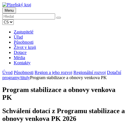
Menu
Zastupitelé
Úřad
Působnosti
Život v kraji
Dotace
Média
Kontakty
Úvod
Působnosti
Region a jeho rozvoj
Regionální rozvoj
Dotační
programy/tituly
Program stabilizace a obnovy venkova PK
Program stabilizace a obnovy venkova
PK
Schválení dotací z Programu stabilizace a
obnovy venkova PK 2026