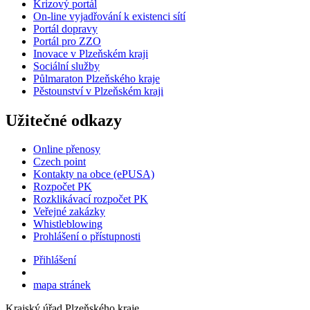
Krizový portál
On-line vyjadřování k existenci sítí
Portál dopravy
Portál pro ZZO
Inovace v Plzeňském kraji
Sociální služby
Půlmaraton Plzeňského kraje
Pěstounství v Plzeňském kraji
Užitečné odkazy
Online přenosy
Czech point
Kontakty na obce (ePUSA)
Rozpočet PK
Rozklikávací rozpočet PK
Veřejné zakázky
Whistleblowing
Prohlášení o přístupnosti
Přihlášení
mapa stránek
Krajský úřad Plzeňského kraje