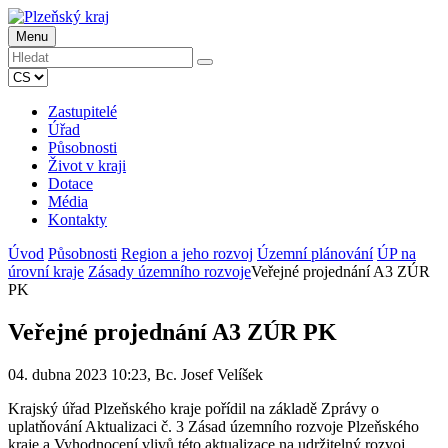
Menu
Zastupitelé
Úřad
Působnosti
Život v kraji
Dotace
Média
Kontakty
Úvod
Působnosti
Region a jeho rozvoj
Územní plánování
ÚP na
úrovní kraje
Zásady územního rozvoje
Veřejné projednání A3 ZÚR
PK
Veřejné projednání A3 ZÚR PK
04. dubna 2023 10:23, Bc. Josef Velíšek
Krajský úřad Plzeňského kraje pořídil na základě Zprávy o
uplatňování Aktualizaci č. 3 Zásad územního rozvoje Plzeňského
kraje a Vyhodnocení vlivů této aktualizace na udržitelný rozvoj