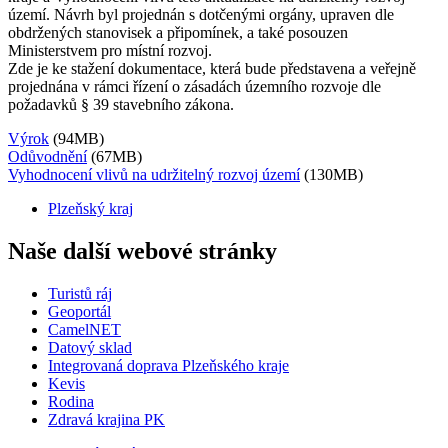
území. Návrh byl projednán s dotčenými orgány, upraven dle
obdržených stanovisek a připomínek, a také posouzen
Ministerstvem pro místní rozvoj.
Zde je ke stažení dokumentace, která bude představena a veřejně
projednána v rámci řízení o zásadách územního rozvoje dle
požadavků § 39 stavebního zákona.
Výrok
(94MB)
Odůvodnění
(67MB)
Vyhodnocení vlivů na udržitelný rozvoj území
(130MB)
Plzeňský kraj
Naše další webové stránky
Turistů ráj
Geoportál
CamelNET
Datový sklad
Integrovaná doprava Plzeňského kraje
Kevis
Rodina
Zdravá krajina PK