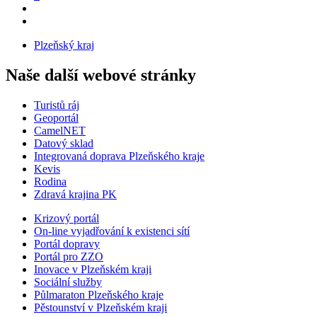
Plzeňský kraj
Naše další webové stránky
Turistů ráj
Geoportál
CamelNET
Datový sklad
Integrovaná doprava Plzeňského kraje
Kevis
Rodina
Zdravá krajina PK
Krizový portál
On-line vyjadřování k existenci sítí
Portál dopravy
Portál pro ZZO
Inovace v Plzeňském kraji
Sociální služby
Půlmaraton Plzeňského kraje
Pěstounství v Plzeňském kraji