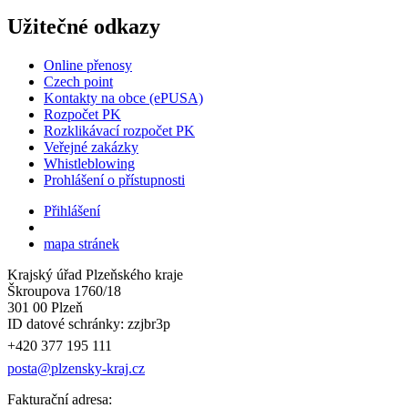
Užitečné odkazy
Online přenosy
Czech point
Kontakty na obce (ePUSA)
Rozpočet PK
Rozklikávací rozpočet PK
Veřejné zakázky
Whistleblowing
Prohlášení o přístupnosti
Přihlášení
mapa stránek
Krajský úřad Plzeňského kraje
Škroupova 1760/18
301 00 Plzeň
ID datové schránky: zzjbr3p
+420 377 195 111
posta@plzensky-kraj.cz
Fakturační adresa: