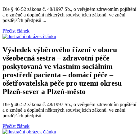
Dle § 46-52 zákona č. 48/1997 Sb., o veřejném zdravotním pojištění
a o změně a doplnění některých souvisejících zákonů, ve znění
pozdějších předpisů ...
Přečíst článek
Výsledek výběrového řízení v oboru
všeobecná sestra – zdravotní péče
poskytovaná ve vlastním sociálním
prostředí pacienta – domácí péče –
ošetřovatelská péče pro území okresu
Plzeň-sever a Plzeň-město
Dle § 46-52 zákona č. 48/1997 Sb., o veřejném zdravotním pojištění
a o změně a doplnění některých souvisejících zákonů, ve znění
pozdějších předpisů ...
Přečíst článek