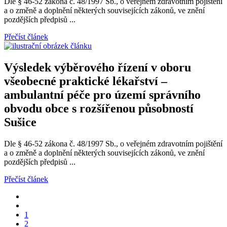
Dle § 46-52 zákona č. 48/1997 Sb., o veřejném zdravotním pojištění
a o změně a doplnění některých souvisejících zákonů, ve znění
pozdějších předpisů ...
Přečíst článek
Výsledek výběrového řízení v oboru
všeobecné praktické lékařství –
ambulantní péče pro území správního
obvodu obce s rozšířenou působností
Sušice
Dle § 46-52 zákona č. 48/1997 Sb., o veřejném zdravotním pojištění
a o změně a doplnění některých souvisejících zákonů, ve znění
pozdějších předpisů ...
Přečíst článek
1
2