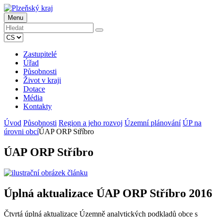
Menu
Zastupitelé
Úřad
Působnosti
Život v kraji
Dotace
Média
Kontakty
Úvod
Působnosti
Region a jeho rozvoj
Územní plánování
ÚP na
úrovni obcí
ÚAP ORP Stříbro
ÚAP ORP Stříbro
Úplná aktualizace ÚAP ORP Stříbro 2016
Čtvrtá úplná aktualizace Územně analytických podkladů obce s