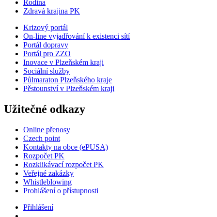
Rodina
Zdravá krajina PK
Krizový portál
On-line vyjadřování k existenci sítí
Portál dopravy
Portál pro ZZO
Inovace v Plzeňském kraji
Sociální služby
Půlmaraton Plzeňského kraje
Pěstounství v Plzeňském kraji
Užitečné odkazy
Online přenosy
Czech point
Kontakty na obce (ePUSA)
Rozpočet PK
Rozklikávací rozpočet PK
Veřejné zakázky
Whistleblowing
Prohlášení o přístupnosti
Přihlášení