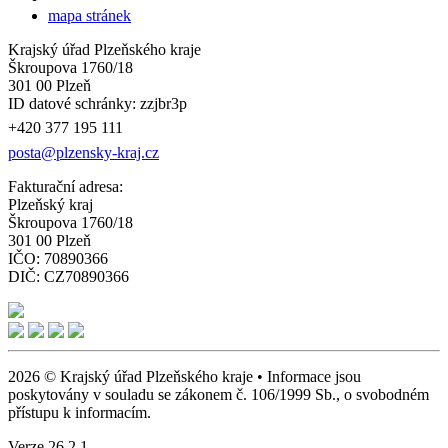
mapa stránek
Krajský úřad Plzeňského kraje
Škroupova 1760/18
301 00 Plzeň
ID datové schránky: zzjbr3p
+420 377 195 111
posta@plzensky-kraj.cz
Fakturační adresa:
Plzeňský kraj
Škroupova 1760/18
301 00 Plzeň
IČO: 70890366
DIČ: CZ70890366
2026 © Krajský úřad Plzeňského kraje • Informace jsou
poskytovány v souladu se zákonem č. 106/1999 Sb., o svobodném
přístupu k informacím.
Verze 26.2.1