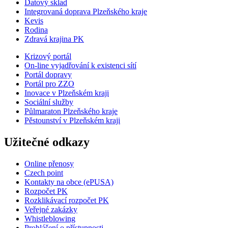
Datový sklad
Integrovaná doprava Plzeňského kraje
Kevis
Rodina
Zdravá krajina PK
Krizový portál
On-line vyjadřování k existenci sítí
Portál dopravy
Portál pro ZZO
Inovace v Plzeňském kraji
Sociální služby
Půlmaraton Plzeňského kraje
Pěstounství v Plzeňském kraji
Užitečné odkazy
Online přenosy
Czech point
Kontakty na obce (ePUSA)
Rozpočet PK
Rozklikávací rozpočet PK
Veřejné zakázky
Whistleblowing
Prohlášení o přístupnosti