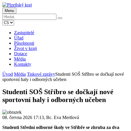
Menu
Zastupitelé
Úřad
Působnosti
Život v kraji
Dotace
Média
Kontakty
Úvod
Média
Tiskové zprávy
Studenti SOŠ Stříbro se dočkají nové
sportovní haly i odborných učeben
Studenti SOŠ Stříbro se dočkají nové
sportovní haly i odborných učeben
08. června 2026 17:13, Bc. Eva Mertlová
Studenti Střední odborné školy ve Stříbře se zhruba za dva