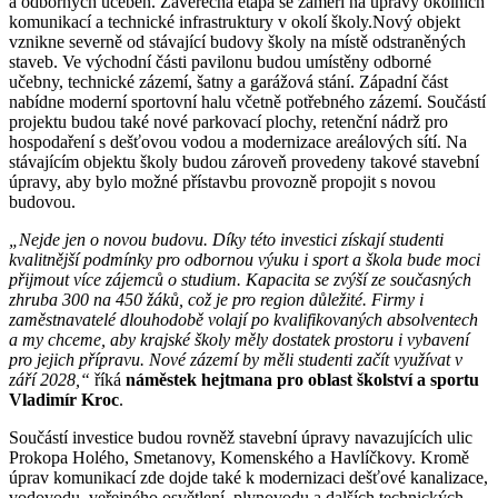
a odborných učeben. Závěrečná etapa se zaměří na úpravy okolních
komunikací a technické infrastruktury v okolí školy.Nový objekt
vznikne severně od stávající budovy školy na místě odstraněných
staveb. Ve východní části pavilonu budou umístěny odborné
učebny, technické zázemí, šatny a garážová stání. Západní část
nabídne moderní sportovní halu včetně potřebného zázemí. Součástí
projektu budou také nové parkovací plochy, retenční nádrž pro
hospodaření s dešťovou vodou a modernizace areálových sítí. Na
stávajícím objektu školy budou zároveň provedeny takové stavební
úpravy, aby bylo možné přístavbu provozně propojit s novou
budovou.
„Nejde jen o novou budovu. Díky této investici získají studenti
kvalitnější podmínky pro odbornou výuku i sport a škola bude moci
přijmout více zájemců o studium. Kapacita se zvýší ze současných
zhruba 300 na 450 žáků, což je pro region důležité. Firmy i
zaměstnavatelé dlouhodobě volají po kvalifikovaných absolventech
a my chceme, aby krajské školy měly dostatek prostoru i vybavení
pro jejich přípravu. Nové zázemí by měli studenti začít využívat v
září 2028,“
říká
náměstek hejtmana pro oblast školství a sportu
Vladimír Kroc
.
Součástí investice budou rovněž stavební úpravy navazujících ulic
Prokopa Holého, Smetanovy, Komenského a Havlíčkovy. Kromě
úprav komunikací zde dojde také k modernizaci dešťové kanalizace,
vodovodu, veřejného osvětlení, plynovodu a dalších technických