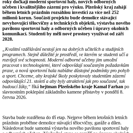
roky dočkají moderní sportovní haly, nových odborných
učeben i kvalitnějšího zázemí pro výuku. Plzeňský kraj zahájí
během letních prázdnin rozsáhlou investici za více než 252
milionů korun. Součástí projektu bude demolice stávající
nevyhovující tělocvičny a technických objektů, výstavba nového
pavilonu sportovní haly a odborných učeben i úpravy okolních
komunikací. Studenti by měli nové prostory využívat od září
2028.
„Kvalitní vzdělávání nestojí jen na dobrých učitelích a studijních
programech. Stejně důležité je prostředí, ve kterém se studenti učí a
rozvíjejí své schopnosti. Moderní odborné učebny jim umožní
pracovat s technologiemi, které odpovídají současným požadavkům
praxe, a nová sportovní hala nabídne důstojné podmínky pro pohyb
a sport. Chceme, aby krajské školy poskytovaly studentům zázemí
odpovídající 21. století a aby byly atraktivní jak pro současné, tak
budoucí žáky,“
říká
hejtman Plzeňského kraje Kamal Farhan
po
slavnostním poklepání základního kamene přístavby v pondělí 8.
června 2026.
Stavba bude rozdělena do tří etap. Nejprve během letošních letních
prázdnin proběhne demolice stávající tělocvičny, garáže a dílen.
Následovat bude samotná výstavba nového pavilonu sportovní haly