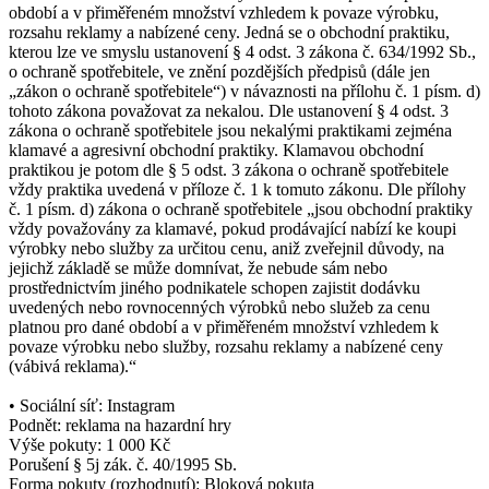
období a v přiměřeném množství vzhledem k povaze výrobku,
rozsahu reklamy a nabízené ceny. Jedná se o obchodní praktiku,
kterou lze ve smyslu ustanovení § 4 odst. 3 zákona č. 634/1992 Sb.,
o ochraně spotřebitele, ve znění pozdějších předpisů (dále jen
„zákon o ochraně spotřebitele“) v návaznosti na přílohu č. 1 písm. d)
tohoto zákona považovat za nekalou. Dle ustanovení § 4 odst. 3
zákona o ochraně spotřebitele jsou nekalými praktikami zejména
klamavé a agresivní obchodní praktiky. Klamavou obchodní
praktikou je potom dle § 5 odst. 3 zákona o ochraně spotřebitele
vždy praktika uvedená v příloze č. 1 k tomuto zákonu. Dle přílohy
č. 1 písm. d) zákona o ochraně spotřebitele „jsou obchodní praktiky
vždy považovány za klamavé, pokud prodávající nabízí ke koupi
výrobky nebo služby za určitou cenu, aniž zveřejnil důvody, na
jejichž základě se může domnívat, že nebude sám nebo
prostřednictvím jiného podnikatele schopen zajistit dodávku
uvedených nebo rovnocenných výrobků nebo služeb za cenu
platnou pro dané období a v přiměřeném množství vzhledem k
povaze výrobku nebo služby, rozsahu reklamy a nabízené ceny
(vábivá reklama).“
• Sociální síť: Instagram
Podnět: reklama na hazardní hry
Výše pokuty: 1 000 Kč
Porušení § 5j zák. č. 40/1995 Sb.
Forma pokuty (rozhodnutí): Bloková pokuta