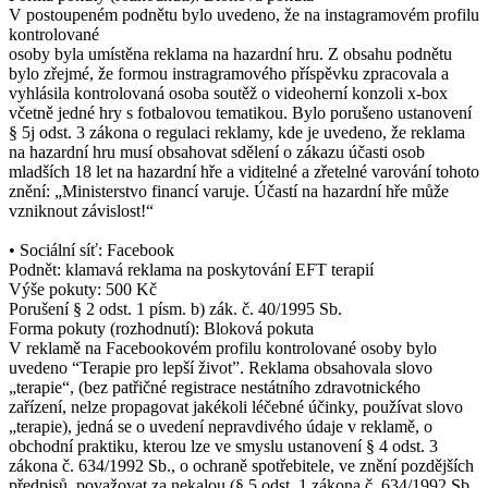
V postoupeném podnětu bylo uvedeno, že na instagramovém profilu
kontrolované
osoby byla umístěna reklama na hazardní hru. Z obsahu podnětu
bylo zřejmé, že formou instragramového příspěvku zpracovala a
vyhlásila kontrolovaná osoba soutěž o videoherní konzoli x-box
včetně jedné hry s fotbalovou tematikou. Bylo porušeno ustanovení
§ 5j odst. 3 zákona o regulaci reklamy, kde je uvedeno, že reklama
na hazardní hru musí obsahovat sdělení o zákazu účasti osob
mladších 18 let na hazardní hře a viditelné a zřetelné varování tohoto
znění: „Ministerstvo financí varuje. Účastí na hazardní hře může
vzniknout závislost!“
• Sociální síť: Facebook
Podnět: klamavá reklama na poskytování EFT terapií
Výše pokuty: 500 Kč
Porušení § 2 odst. 1 písm. b) zák. č. 40/1995 Sb.
Forma pokuty (rozhodnutí): Bloková pokuta
V reklamě na Facebookovém profilu kontrolované osoby bylo
uvedeno “Terapie pro lepší život”. Reklama obsahovala slovo
„terapie“, (bez patřičné registrace nestátního zdravotnického
zařízení, nelze propagovat jakékoli léčebné účinky, používat slovo
„terapie), jedná se o uvedení nepravdivého údaje v reklamě, o
obchodní praktiku, kterou lze ve smyslu ustanovení § 4 odst. 3
zákona č. 634/1992 Sb., o ochraně spotřebitele, ve znění pozdějších
předpisů, považovat za nekalou (§ 5 odst. 1 zákona č. 634/1992 Sb.,