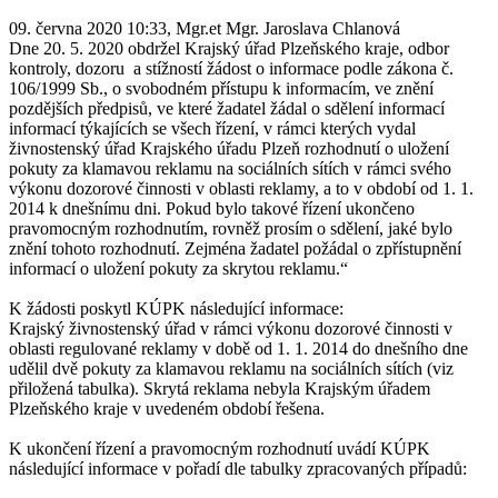
09. června 2020 10:33, Mgr.et Mgr. Jaroslava Chlanová
Dne 20. 5. 2020 obdržel Krajský úřad Plzeňského kraje, odbor
kontroly, dozoru a stížností žádost o informace podle zákona č.
106/1999 Sb., o svobodném přístupu k informacím, ve znění
pozdějších předpisů, ve které žadatel žádal o sdělení informací
informací týkajících se všech řízení, v rámci kterých vydal
živnostenský úřad Krajského úřadu Plzeň rozhodnutí o uložení
pokuty za klamavou reklamu na sociálních sítích v rámci svého
výkonu dozorové činnosti v oblasti reklamy, a to v období od 1. 1.
2014 k dnešnímu dni. Pokud bylo takové řízení ukončeno
pravomocným rozhodnutím, rovněž prosím o sdělení, jaké bylo
znění tohoto rozhodnutí. Zejména žadatel požádal o zpřístupnění
informací o uložení pokuty za skrytou reklamu.“
K žádosti poskytl KÚPK následující informace:
Krajský živnostenský úřad v rámci výkonu dozorové činnosti v
oblasti regulované reklamy v době od 1. 1. 2014 do dnešního dne
udělil dvě pokuty za klamavou reklamu na sociálních sítích (viz
přiložená tabulka). Skrytá reklama nebyla Krajským úřadem
Plzeňského kraje v uvedeném období řešena.
K ukončení řízení a pravomocným rozhodnutí uvádí KÚPK
následující informace v pořadí dle tabulky zpracovaných případů: