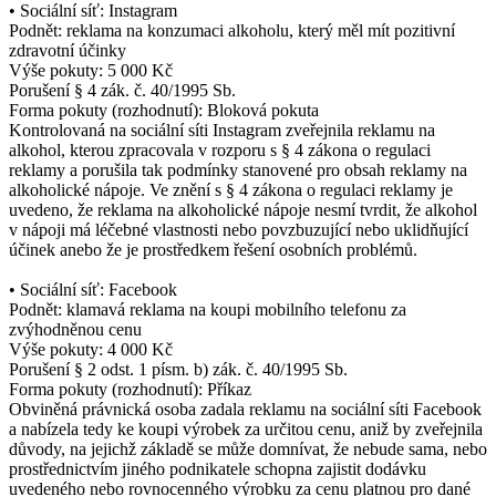
• Sociální síť: Instagram
Podnět: reklama na konzumaci alkoholu, který měl mít pozitivní
zdravotní účinky
Výše pokuty: 5 000 Kč
Porušení § 4 zák. č. 40/1995 Sb.
Forma pokuty (rozhodnutí): Bloková pokuta
Kontrolovaná na sociální síti Instagram zveřejnila reklamu na
alkohol, kterou zpracovala v rozporu s § 4 zákona o regulaci
reklamy a porušila tak podmínky stanovené pro obsah reklamy na
alkoholické nápoje. Ve znění s § 4 zákona o regulaci reklamy je
uvedeno, že reklama na alkoholické nápoje nesmí tvrdit, že alkohol
v nápoji má léčebné vlastnosti nebo povzbuzující nebo uklidňující
účinek anebo že je prostředkem řešení osobních problémů.
• Sociální síť: Facebook
Podnět: klamavá reklama na koupi mobilního telefonu za
zvýhodněnou cenu
Výše pokuty: 4 000 Kč
Porušení § 2 odst. 1 písm. b) zák. č. 40/1995 Sb.
Forma pokuty (rozhodnutí): Příkaz
Obviněná právnická osoba zadala reklamu na sociální síti Facebook
a nabízela tedy ke koupi výrobek za určitou cenu, aniž by zveřejnila
důvody, na jejichž základě se může domnívat, že nebude sama, nebo
prostřednictvím jiného podnikatele schopna zajistit dodávku
uvedeného nebo rovnocenného výrobku za cenu platnou pro dané