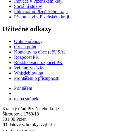
Inovace v Plzeňském kraji
Sociální služby
Půlmaraton Plzeňského kraje
Pěstounství v Plzeňském kraji
Užitečné odkazy
Online přenosy
Czech point
Kontakty na obce (ePUSA)
Rozpočet PK
Rozklikávací rozpočet PK
Veřejné zakázky
Whistleblowing
Prohlášení o přístupnosti
Přihlášení
mapa stránek
Krajský úřad Plzeňského kraje
Škroupova 1760/18
301 00 Plzeň
ID datové schránky: zzjbr3p