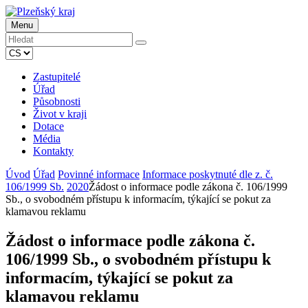
Menu
Zastupitelé
Úřad
Působnosti
Život v kraji
Dotace
Média
Kontakty
Úvod
Úřad
Povinné informace
Informace poskytnuté dle z. č.
106/1999 Sb.
2020
Žádost o informace podle zákona č. 106/1999
Sb., o svobodném přístupu k informacím, týkající se pokut za
klamavou reklamu
Žádost o informace podle zákona č.
106/1999 Sb., o svobodném přístupu k
informacím, týkající se pokut za
klamavou reklamu