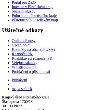
Portál pro ZZO
Inovace v Plzeňském kraji
Sociální služby
Půlmaraton Plzeňského kraje
Pěstounství v Plzeňském kraji
Užitečné odkazy
Online přenosy
Czech point
Kontakty na obce (ePUSA)
Rozpočet PK
Rozklikávací rozpočet PK
Veřejné zakázky
Whistleblowing
Prohlášení o přístupnosti
Přihlášení
mapa stránek
Krajský úřad Plzeňského kraje
Škroupova 1760/18
301 00 Plzeň