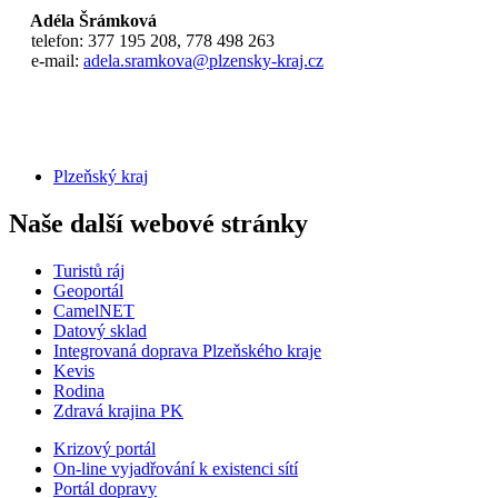
Adéla Šrámková
telefon: 377 195 208, 778 498 263
e-mail:
adela.sramkova@plzensky-kraj.cz
Plzeňský kraj
Naše další webové stránky
Turistů ráj
Geoportál
CamelNET
Datový sklad
Integrovaná doprava Plzeňského kraje
Kevis
Rodina
Zdravá krajina PK
Krizový portál
On-line vyjadřování k existenci sítí
Portál dopravy