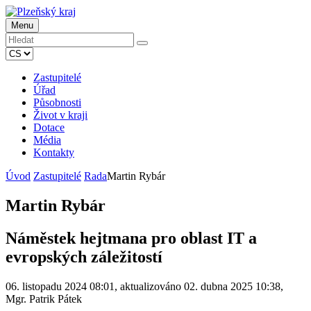
Menu
Zastupitelé
Úřad
Působnosti
Život v kraji
Dotace
Média
Kontakty
Úvod
Zastupitelé
Rada
Martin Rybár
Martin Rybár
Náměstek hejtmana pro oblast IT a
evropských záležitostí
06. listopadu 2024 08:01, aktualizováno 02. dubna 2025 10:38,
Mgr. Patrik Pátek