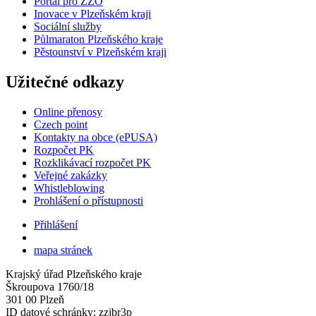
Portál pro ZZO
Inovace v Plzeňském kraji
Sociální služby
Půlmaraton Plzeňského kraje
Pěstounství v Plzeňském kraji
Užitečné odkazy
Online přenosy
Czech point
Kontakty na obce (ePUSA)
Rozpočet PK
Rozklikávací rozpočet PK
Veřejné zakázky
Whistleblowing
Prohlášení o přístupnosti
Přihlášení
mapa stránek
Krajský úřad Plzeňského kraje
Škroupova 1760/18
301 00 Plzeň
ID datové schránky: zzjbr3p