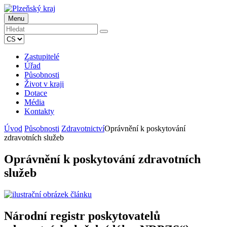
Menu
Zastupitelé
Úřad
Působnosti
Život v kraji
Dotace
Média
Kontakty
Úvod
Působnosti
Zdravotnictví
Oprávnění k poskytování
zdravotních služeb
Oprávnění k poskytování zdravotních
služeb
Národní registr poskytovatelů