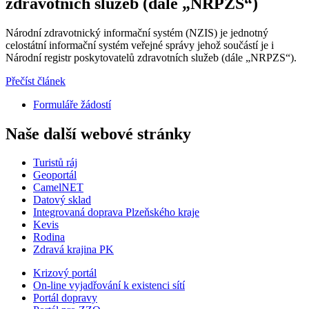
zdravotních služeb (dále „NRPZS“)
Národní zdravotnický informační systém (NZIS) je jednotný
celostátní informační systém veřejné správy jehož součástí je i
Národní registr poskytovatelů zdravotních služeb (dále „NRPZS“).
Přečíst článek
Formuláře žádostí
Naše další webové stránky
Turistů ráj
Geoportál
CamelNET
Datový sklad
Integrovaná doprava Plzeňského kraje
Kevis
Rodina
Zdravá krajina PK
Krizový portál
On-line vyjadřování k existenci sítí
Portál dopravy