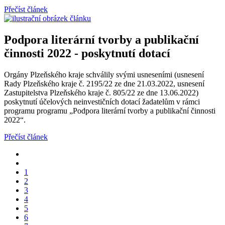
Přečíst článek
Podpora literární tvorby a publikační
činnosti 2022 - poskytnutí dotací
Orgány Plzeňského kraje schválily svými usneseními (usnesení
Rady Plzeňského kraje č. 2195/22 ze dne 21.03.2022, usnesení
Zastupitelstva Plzeňského kraje č. 805/22 ze dne 13.06.2022)
poskytnutí účelových neinvestičních dotací žadatelům v rámci
programu programu „Podpora literární tvorby a publikační činnosti
2022“.
Přečíst článek
1
2
3
4
5
6