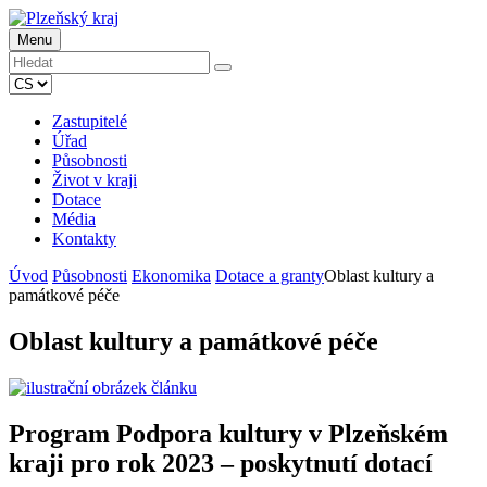
Menu
Zastupitelé
Úřad
Působnosti
Život v kraji
Dotace
Média
Kontakty
Úvod
Působnosti
Ekonomika
Dotace a granty
Oblast kultury a
památkové péče
Oblast kultury a památkové péče
Program Podpora kultury v Plzeňském
kraji pro rok 2023 – poskytnutí dotací