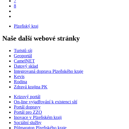
7
8
Plzeňský kraj
Naše další webové stránky
Turistů ráj
Geoportál
CamelNET
Datový sklad
Integrovaná doprava Plzeňského kraje
Kevis
Rodina
Zdravá krajina PK
Krizový portál
On-line vyjadřování k existenci sítí
Portál dopravy
Portál pro ZZO
Inovace v Plzeňském kraji
Sociální služby
Půlmaraton Plzeňského kraje