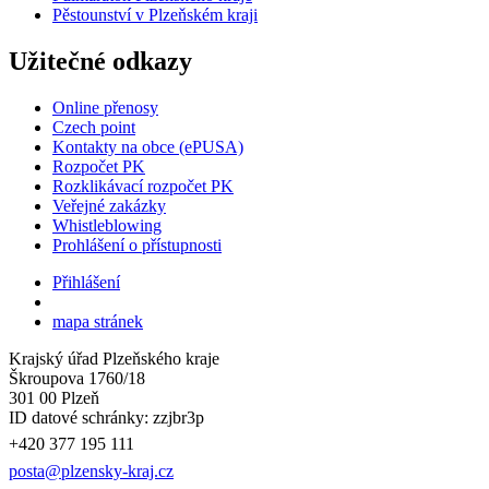
Pěstounství v Plzeňském kraji
Užitečné odkazy
Online přenosy
Czech point
Kontakty na obce (ePUSA)
Rozpočet PK
Rozklikávací rozpočet PK
Veřejné zakázky
Whistleblowing
Prohlášení o přístupnosti
Přihlášení
mapa stránek
Krajský úřad Plzeňského kraje
Škroupova 1760/18
301 00 Plzeň
ID datové schránky: zzjbr3p
+420 377 195 111
posta@plzensky-kraj.cz