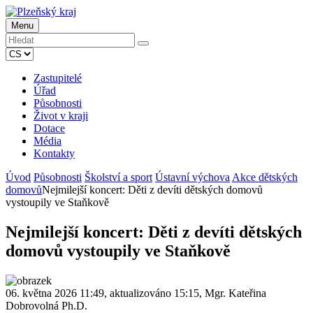
Menu
Zastupitelé
Úřad
Působnosti
Život v kraji
Dotace
Média
Kontakty
Úvod
Působnosti
Školství a sport
Ústavní výchova
Akce dětských
domovů
Nejmilejší koncert: Děti z devíti dětských domovů
vystoupily ve Staňkově
Nejmilejší koncert: Děti z devíti dětských
domovů vystoupily ve Staňkově
06. května 2026 11:49, aktualizováno 15:15, Mgr. Kateřina
Dobrovolná Ph.D.