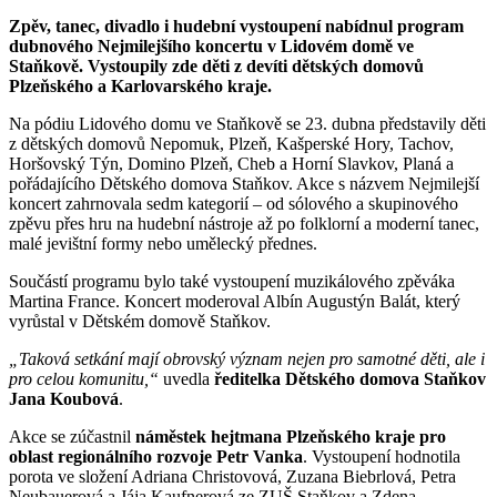
Zpěv, tanec, divadlo i hudební vystoupení nabídnul program
dubnového Nejmilejšího koncertu v Lidovém domě ve
Staňkově. Vystoupily zde děti z devíti dětských domovů
Plzeňského a Karlovarského kraje.
Na pódiu Lidového domu ve Staňkově se 23. dubna představily děti
z dětských domovů Nepomuk, Plzeň, Kašperské Hory, Tachov,
Horšovský Týn, Domino Plzeň, Cheb a Horní Slavkov, Planá a
pořádajícího Dětského domova Staňkov. Akce s názvem Nejmilejší
koncert zahrnovala sedm kategorií – od sólového a skupinového
zpěvu přes hru na hudební nástroje až po folklorní a moderní tanec,
malé jevištní formy nebo umělecký přednes.
Součástí programu bylo také vystoupení muzikálového zpěváka
Martina France. Koncert moderoval Albín Augustýn Balát, který
vyrůstal v Dětském domově Staňkov.
„Taková setkání mají obrovský význam nejen pro samotné děti, ale i
pro celou komunitu,“
uvedla
ředitelka Dětského domova Staňkov
Jana Koubová
.
Akce se zúčastnil
náměstek hejtmana Plzeňského kraje pro
oblast regionálního rozvoje Petr Vanka
. Vystoupení hodnotila
porota ve složení Adriana Christovová, Zuzana Biebrlová, Petra
Neubauerová a Jája Kaufnerová ze ZUŠ Staňkov a Zdena