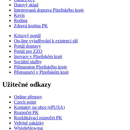
Datový sklad
Integrovaná doprava Plzeňského kraje
Kevis
Rodina
Zdravá krajina PK
Krizový portál
On-line vyjadřování k existenci sítí
Portál dopravy
Portál pro ZZO
Inovace v Plzeňském kraji
Sociální služby
Půlmaraton Plzeňského kraje
Pěstounství v Plzeňském kraji
Užitečné odkazy
Online přenosy
Czech point
Kontakty na obce (ePUSA)
Rozpočet PK
Rozklikávací rozpočet PK
Veřejné zakázky
Whistleblowing