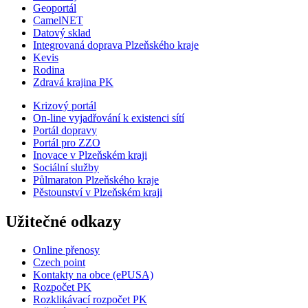
Geoportál
CamelNET
Datový sklad
Integrovaná doprava Plzeňského kraje
Kevis
Rodina
Zdravá krajina PK
Krizový portál
On-line vyjadřování k existenci sítí
Portál dopravy
Portál pro ZZO
Inovace v Plzeňském kraji
Sociální služby
Půlmaraton Plzeňského kraje
Pěstounství v Plzeňském kraji
Užitečné odkazy
Online přenosy
Czech point
Kontakty na obce (ePUSA)
Rozpočet PK
Rozklikávací rozpočet PK