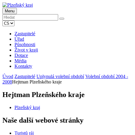
Menu
Zastupitelé
Úřad
Působnosti
Život v kraji
Dotace
Média
Kontakty
Úvod
Zastupitelé
Uplynulá volební období
Volební období 2004 -
2008
Hejtman Plzeňského kraje
Hejtman Plzeňského kraje
Plzeňský kraj
Naše další webové stránky
Turistů ráj