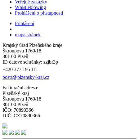
Veřejné zakázky
Whistleblowing
Prohlášení o přístupnosti
Přihlášení
mapa stránek
Krajský úřad Plzeňského kraje
Škroupova 1760/18
301 00 Plzeň
ID datové schránky: zzjbr3p
+420 377 195 111
posta@plzensky-kraj.cz
Fakturační adresa:
Plzeňský kraj
Škroupova 1760/18
301 00 Plzeň
IČO: 70890366
DIČ: CZ70890366