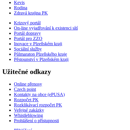
Kevis
Rodina
Zdravá krajina PK
Krizový portál
On-line vyjadřování k existenci sítí
Portál dopravy
Portál pro ZZO
Inovace v Plzeňském kraji
Sociální služby
Půlmaraton Plzeňského kraje
Pěstounství v Plzeňském kraji
Užitečné odkazy
Online přenosy
Czech point
Kontakty na obce (ePUSA)
Rozpočet PK
Rozklikávací rozpočet PK
Veřejné zakázky
Whistleblowing
Prohlášení o přístupnosti