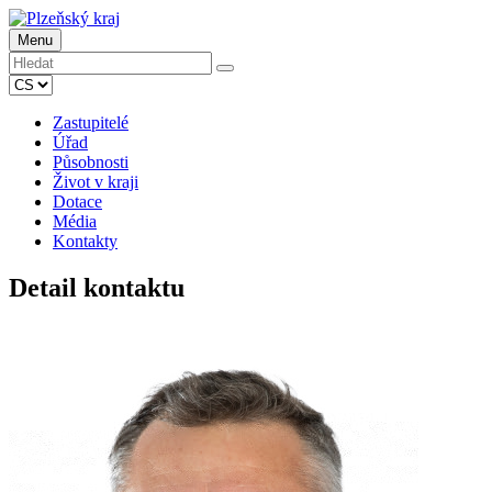
Menu
Zastupitelé
Úřad
Působnosti
Život v kraji
Dotace
Média
Kontakty
Detail kontaktu